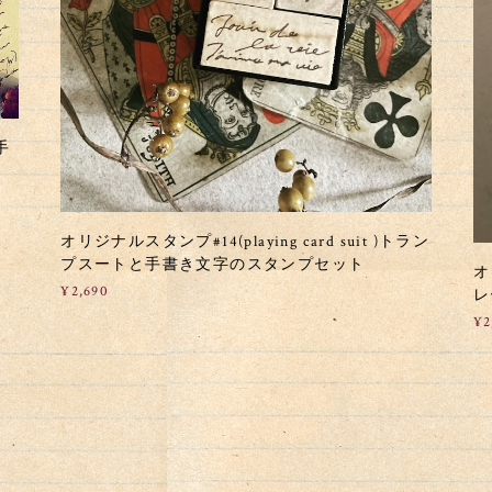
手
オリジナルスタンプ#14(playing card suit )トラン
プスートと手書き文字のスタンプセット
オ
¥2,690
レ
¥2