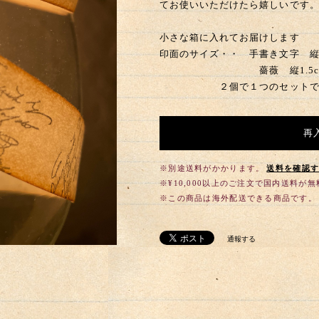
てお使いいただけたら嬉しいです
小さな箱に入れてお届けします
印面のサイズ・・ 手書き文字 縦
薔薇 縦1.5cm 横
２個で１つのセットで
再
※別途送料がかかります。
送料を確認
※¥10,000以上のご注文で国内送料が
※この商品は海外配送できる商品です。
通報する