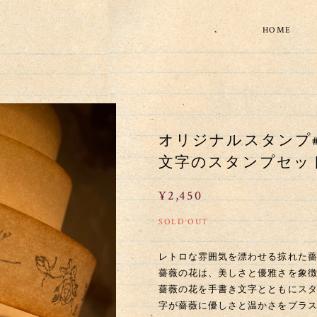
HOME
オリジナルスタンプ#13(
文字のスタンプセッ
¥2,450
SOLD OUT
レトロな雰囲気を漂わせる掠れた
薔薇の花は、美しさと優雅さを象
薔薇の花を手書き文字とともにス
字が薔薇に優しさと温かさをプラス