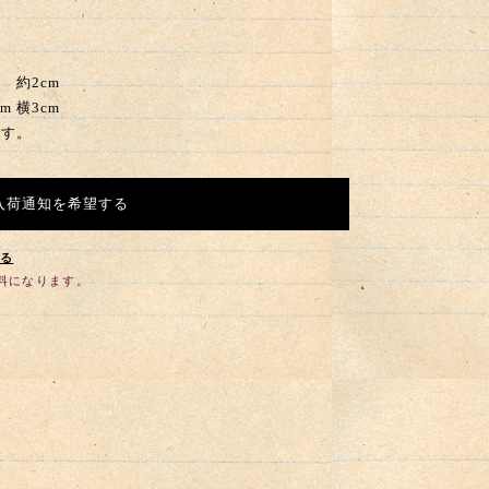
。
 約2cm
3cm
す。
入荷通知を希望する
する
無料になります。