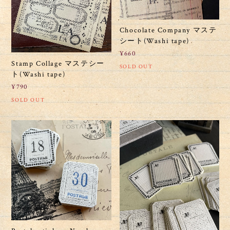
Chocolate Company マステ
シート(Washi tape)
¥660
Stamp Collage マステシー
SOLD OUT
ト(Washi tape)
¥790
SOLD OUT