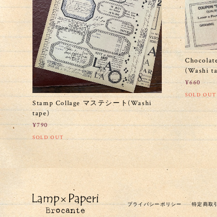
Chocol
(Washi t
¥660
SOLD OUT
Stamp Collage マステシート(Washi
tape)
¥790
SOLD OUT
プライバシーポリシー
特定商取