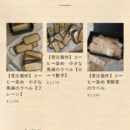
【受注製作】コー
ヒー染め 小さな
黒縁のラベル【ロ
ーマ数字】
【受注製作】コー
【受注製作】コー
ヒー染め 小さな
ヒー染め 実験室
¥3,170
黒縁のラベル【プ
のラベル
レーン】
¥3,250
¥3,130
ショップの評価
すべて
1208
1
0