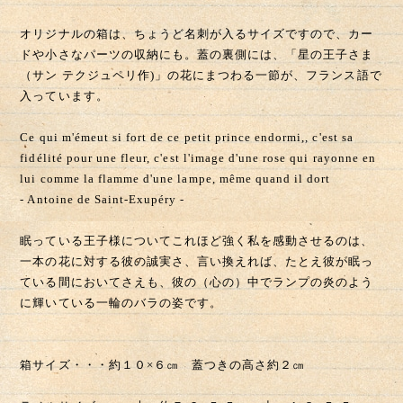
Ce qui m'émeut si fort de ce petit prince endormi,, c'est sa
fidélité pour une fleur, c'est l'image d'une rose qui rayonne en
lui comme la flamme d'une lampe, même quand il dort
- Antoine de Saint-Exupéry -
眠っている王子様についてこれほど強く私を感動させるのは、
一本の花に対する彼の誠実さ、言い換えれば、たとえ彼が眠っ
ている間においてさえも、彼の（心の）中でランプの炎のよう
に輝いている一輪のバラの姿です。
箱サイズ・・・約１０×６㎝ 蓋つきの高さ約２㎝
ラベルサイズ・・・大 約７.３×５.５㎝ 小 ４.８×５.５㎝
２５枚入り（大１５枚／小１０枚）
数量