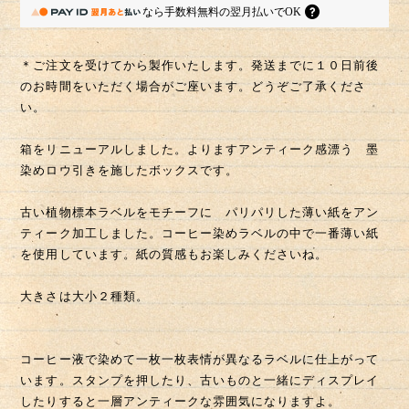
箱をリニューアルしました。よりますアンティーク感漂う 墨
染めロウ引きを施したボックスです。
古い植物標本ラベルをモチーフに パリパリした薄い紙をアン
ティーク加工しました。コーヒー染めラベルの中で一番薄い紙
を使用しています。紙の質感もお楽しみくださいね。
大きさは大小２種類。
コーヒー液で染めて一枚一枚表情が異なるラベルに仕上がって
います。スタンプを押したり、古いものと一緒にディスプレイ
したりすると一層アンティークな雰囲気になりますよ。
オリジナルの箱は、ちょうど名刺が入るサイズですので、カー
ドや小さなパーツの収納にも。蓋の裏側には、「星の王子さま
（サン テクジュペリ作)」の花にまつわる一節が、フランス語で
入っています。