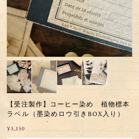
【受注製作】コーヒー染め 植物標本
ラベル（墨染めロウ引きBOX入り）
¥3,150
なら
手数料無料の
翌月払いでOK
＊ご注文を受けてから製作いたします。発送までに１０日前後
のお時間をいただく場合がご座います。どうぞご了承くださ
い。