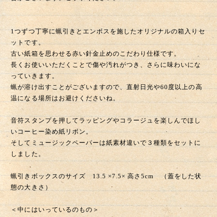
1つずつ丁寧に蝋引きとエンボスを施したオリジナルの箱入りセ
ットです。
古い紙箱を思わせる赤い針金止めのこだわり仕様です。
長くお使いいただくことで傷や汚れがつき、さらに味わいにな
っていきます。
蝋が溶け出すことがございますので、直射日光や60度以上の高
温になる場所はお避けくださいね。
音符スタンプを押してラッピングやコラージュを楽しんでほし
いコーヒー染め紙リボン。
そしてミュージックペーパーは紙素材違いで３種類をセットに
しました。
蝋引きボックスのサイズ 13.5 ×7.5× 高さ5cm （蓋をした状
態の大きさ）
＜中にはいっているのもの＞