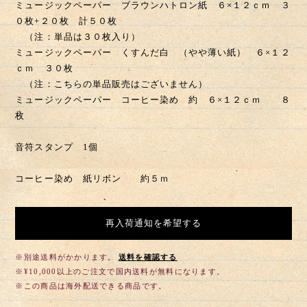
ミュージックペーパー ブラウンハトロン紙 ６×１２ｃｍ ３
０枚+２０枚 計５０枚
（注：単品は３０枚入り）
ミュージックペーパー くすんだ白 （やや薄い紙） ６×１２
ｃｍ ３０枚
（注：こちらの単品販売はございません）
ミュージックペーパー コーヒー染め 約 ６×１２ｃｍ ８
枚
音符スタンプ 1個
コーヒー染め 紙リボン 約５ｍ
再入荷通知を希望する
※別途送料がかかります。
送料を確認する
※¥10,000以上のご注文で国内送料が無料になります。
※この商品は海外配送できる商品です。