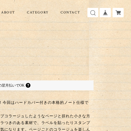
ABOUT
CATEGORY
CONTACT
の
翌月払いでOK
！今回はハードカバー付きの本格的ノート仕様で
ンプコラージュしたようなページと掠れた小さな方
ザラつきのある素材で、ラベルを貼ったりスタンプ
囲気になります。ページごとのコラージュを楽しん