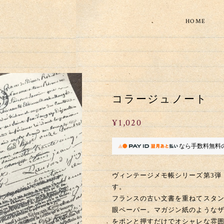
HOME
コラージュノート
¥1,020
なら
手数料無料
ヴィンテージメモ帳シリーズ第3弾
す。
フランスの古い文書を重ねてスタ
眼ペーパー。マガジン紙のような
をポンと押すだけでオシャレな雰