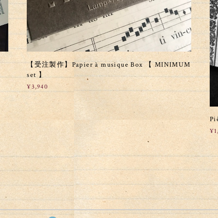
【受注製作】Papier à musique Box 【 MINIMUM
set 】
¥3,940
P
¥1